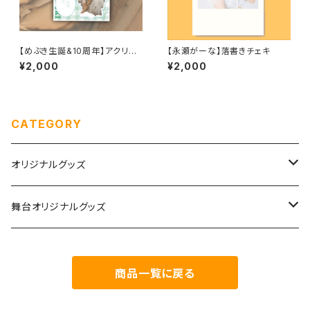
【めぶき生誕&10周年】アクリル
【永瀬がーな】落書きチェキ
スタンド
¥2,000
¥2,000
CATEGORY
オリジナルグッズ
チェキ
舞台オリジナルグッズ
生誕グッズ
つむぎいと
商品一覧に戻る
めぶき生誕&10周年
Agartha Step-アガルタステップ-