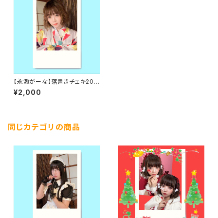
【永瀬がーな】落書きチェキ202
5夏
¥2,000
同じカテゴリの商品