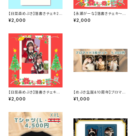
【日菜森めぶき】落書きチェキ20
【永瀬がーな】落書きチェキ～ク
25夏
リスマス2025～
¥2,000
¥2,000
【日菜森めぶき】落書きチェキ～
【めぶき生誕&10周年】ブロマイ
クリスマス2025～
ドセット
¥2,000
¥1,000