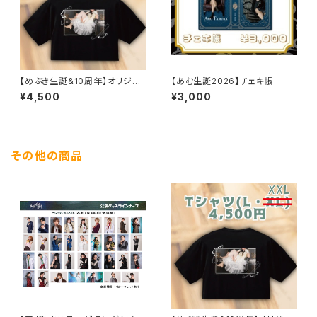
【めぶき生誕&10周年】オリジナ
【あむ生誕2026】チェキ帳
ルTシャツ
¥4,500
¥3,000
その他の商品