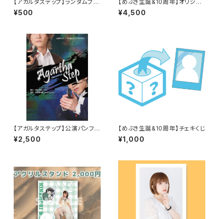
【アガルタステップ】ランダムブロ
【めぶき生誕&10周年】オリジナ
マイド
ルTシャツ
¥500
¥4,500
【アガルタステップ】公演パンフレ
【めぶき生誕&10周年】チェキくじ
ット
¥2,500
¥1,000