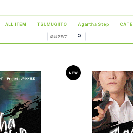
ALL ITEM
TSUMUGIITO
Agartha Step
CATE