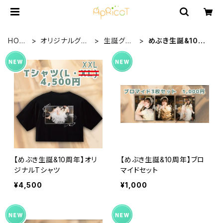
HOM
オリジナルグッ
生誕グッ
めぶき生誕&10周
E
ズ
ズ
年
【めぶき生誕&10周年】オリ
【めぶき生誕&10周年】ブロ
ジナルTシャツ
マイドセット
¥4,500
¥1,000