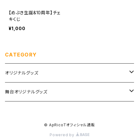
【めぶき生誕&10周年】チェ
キくじ
¥1,000
CATEGORY
オリジナルグッズ
チェキ
舞台オリジナルグッズ
生誕グッズ
つむぎいと
© ApRicoTオフィシャル通販
めぶき生誕&10周年
Agartha Step-アガルタステップ-
Powered by