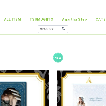
ALL ITEM
TSUMUGIITO
Agartha Step
CATE