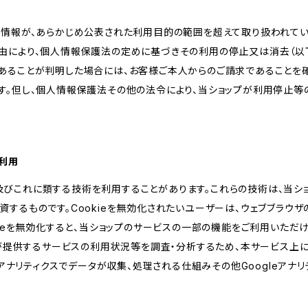
人情報が、あらかじめ公表された利用目的の範囲を超えて取り扱われて
由により、個人情報保護法の定めに基づきその利用の停止又は消去（以下
あることが判明した場合には、お客様ご本人からのご請求であることを
す。但し、個人情報保護法その他の法令により、当ショップが利用停止等
の利用
kie及びこれに類する技術を利用することがあります。これらの技術は、当
するものです。Cookieを無効化されたいユーザーは、ウェブブラウザの
kieを無効化すると、当ショップのサービスの一部の機能をご利用いただ
が提供するサービスの利用状況等を調査・分析するため、本サービス上に Goog
leアナリティクスでデータが収集、処理される仕組みその他Googleアナ