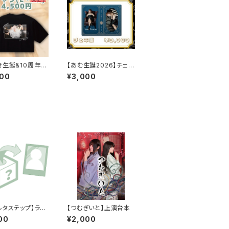
き生誕&10周年】
【あむ生誕2026】チェキ
ナルTシャツ
帳
500
¥3,000
ルタステップ】ラン
【つむぎいと】上演台本
ェキ
00
¥2,000