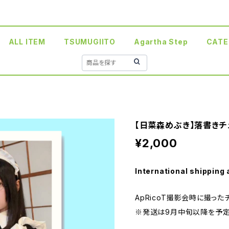
ALL ITEM
TSUMUGIITO
Agartha Step
CATE
【日菜森めぶき】落書きチ
¥2,000
International shipping 
ApRicoT撮影会時に撮っ
※発送は9月中旬以降を予定