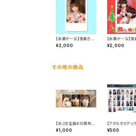
【永瀬がーな】落書きチ
【永瀬がーな】落
ェキ2025夏
ェキ～クリスマス2
¥2,000
¥2,000
～
その他の商品
【めぶき生誕&10周年】
【アガルタステッ
ブロマイドセット
ダムブロマイド
¥1,000
¥500