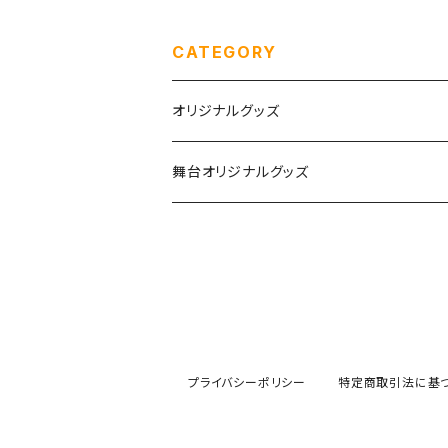
CATEGORY
オリジナルグッズ
チェキ
舞台オリジナルグッズ
生誕グッズ
つむぎいと
めぶき生誕&10周年
Agartha Step-アガルタステップ-
あむ生誕2026
プライバシーポリシー
特定商取引法に基