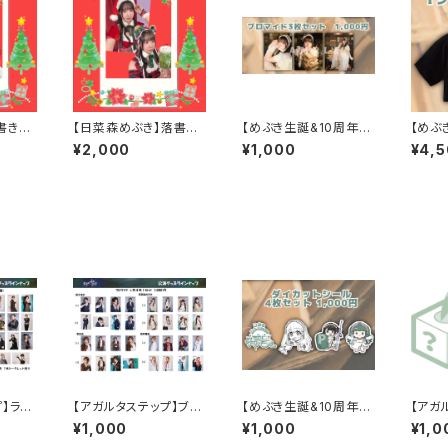
書きチ
【日菜森めぶき】落書き
【めぶき生誕&10周年】
【めぶ
025
チェキ～クリスマス202
ブロマイドセット
オリジ
¥2,000
¥1,000
¥4,
5～
プ】ラン
【アガルタステップ】ブロ
【めぶき生誕&10周年】
【アガ
マイドセット
ダイカットシール
ダムチ
¥1,000
¥1,000
¥1,0