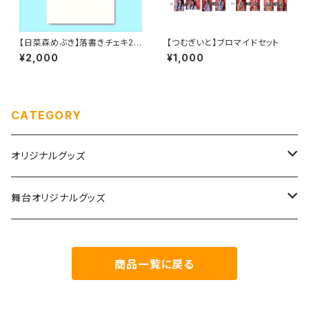
【日菜森めぶき】落書きチェキ20
【つむぎいと】ブロマイドセット
25夏
¥2,000
¥1,000
CATEGORY
オリジナルグッズ
チェキ
舞台オリジナルグッズ
生誕グッズ
つむぎいと
商品一覧に戻る
めぶき生誕&10周年
Agartha Step-アガルタステップ-