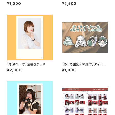
キ
ット
¥1,000
¥2,500
【永瀬がーな】落書きチェキ
【めぶき生誕&10周年】ダイカッ
トシール
¥2,000
¥1,000