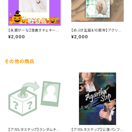
【永瀬がーな】落書きチェキ～ハ
【めぶき生誕&10周年】アクリル
ロウィン2025～
スタンド
¥2,000
¥2,000
その他の商品
【アガルタステップ】ランダムチェ
【アガルタステップ】公演パンフレ