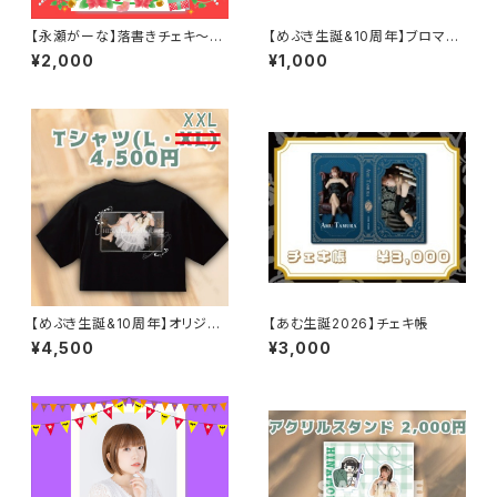
【永瀬がーな】落書きチェキ～ク
【めぶき生誕&10周年】ブロマイ
リスマス2025～
ドセット
¥2,000
¥1,000
【めぶき生誕&10周年】オリジナ
【あむ生誕2026】チェキ帳
ルTシャツ
¥4,500
¥3,000