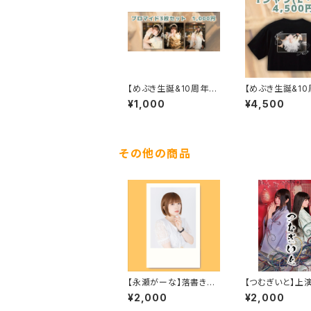
【めぶき生誕&10周年】
【めぶき生誕&10
ブロマイドセット
オリジナルTシャ
¥1,000
¥4,500
その他の商品
【永瀬がーな】落書きチ
【つむぎいと】上
ェキ
¥2,000
¥2,000