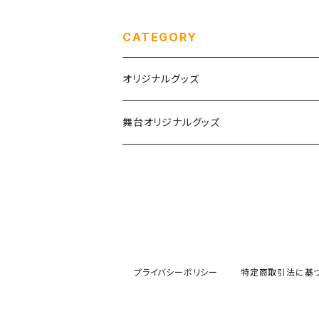
CATEGORY
オリジナルグッズ
チェキ
舞台オリジナルグッズ
生誕グッズ
つむぎいと
めぶき生誕&10周年
Agartha Step-アガルタステップ-
あむ生誕2026
プライバシーポリシー
特定商取引法に基