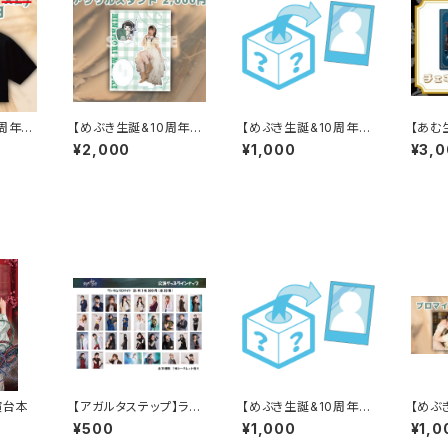
周年】
【めぶき生誕&10周年】
【めぶき生誕&10周年】
【あむ
ツ
アクリルスタンド
チェキくじ
帳
¥2,000
¥1,000
¥3,
演台本
【アガルタステップ】ラン
【めぶき生誕&10周年】
【めぶ
ダムブロマイド
チェキくじ
ブロマ
¥500
¥1,000
¥1,0