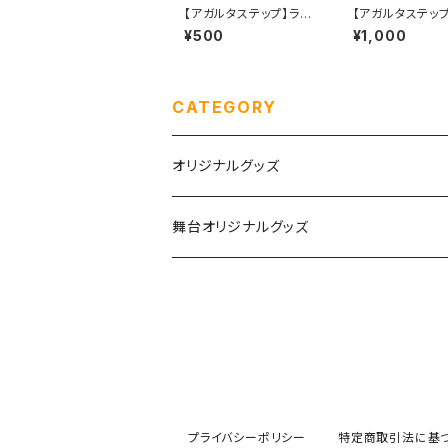
【アガルタステップ】ラン
【アガルタステッ
ダムブロマイド
マイドセット
¥500
¥1,000
CATEGORY
オリジナルグッズ
チェキ
舞台オリジナルグッズ
生誕グッズ
つむぎいと
めぶき生誕&10周年
Agartha Step-アガルタステップ-
あむ生誕2026
プライバシーポリシー
特定商取引法に基