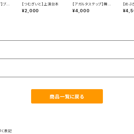
プ】ブロ
【つむぎいと】上演台本
【アガルタステップ】舞台
【めぶ
「Agartha Step」公演
オリジ
¥2,000
¥4,000
¥4,
DVD【早期予約特典付
き】
商品一覧に戻る
づく表記