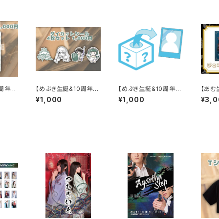
周年】
【めぶき生誕&10周年】
【めぶき生誕&10周年】
【あむ
ダイカットシール
チェキくじ
帳
¥1,000
¥1,000
¥3,