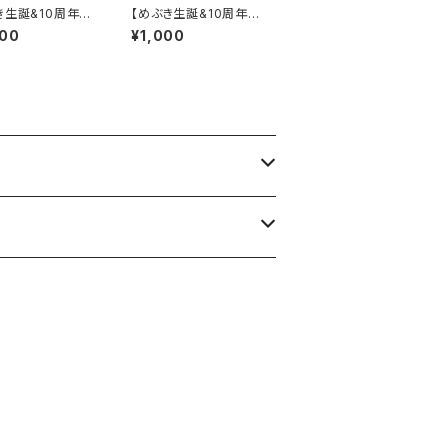
き生誕&10周年】
【めぶき生誕&10周年】
ナルTシャツ
ブロマイドセット
500
¥1,000