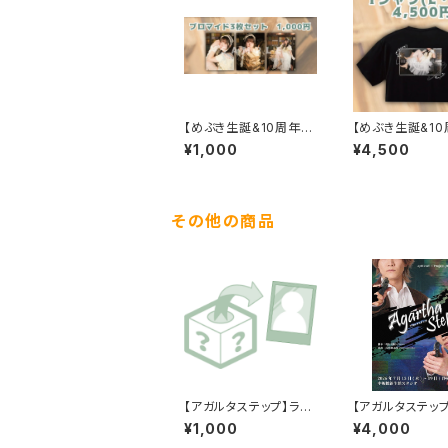
【めぶき生誕&10周年】
【めぶき生誕&10
ブロマイドセット
オリジナルTシャ
¥1,000
¥4,500
その他の商品
【アガルタステップ】ラン
【アガルタステッ
ダムチェキ
「Agartha Ste
¥1,000
¥4,000
DVD【早期予約