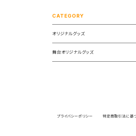
き】
CATEGORY
オリジナルグッズ
チェキ
舞台オリジナルグッズ
生誕グッズ
つむぎいと
めぶき生誕&10周年
Agartha Step-アガルタステップ-
あむ生誕2026
プライバシーポリシー
特定商取引法に基