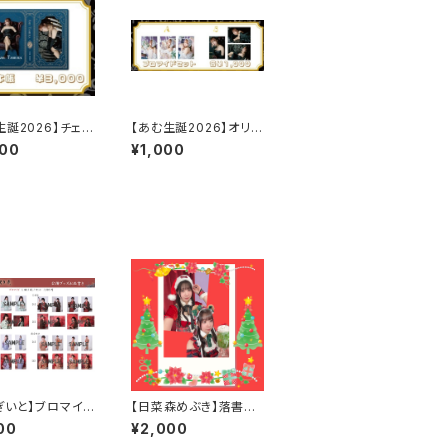
生誕2026】チェキ
【あむ生誕2026】オリジ
ナルブロマイドセット
000
¥1,000
ぎいと】ブロマイド
【日菜森めぶき】落書き
チェキ～クリスマス202
00
¥2,000
5～