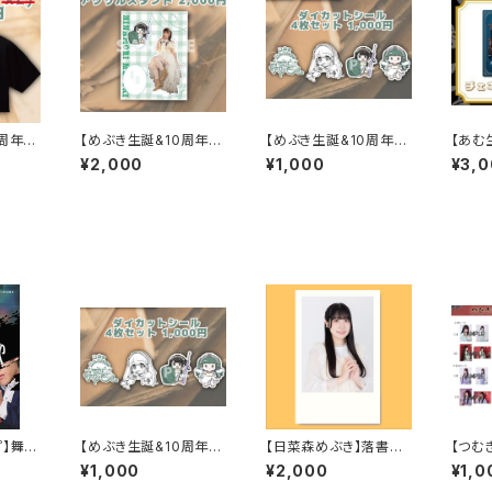
周年】
【めぶき生誕&10周年】
【めぶき生誕&10周年】
【あむ
ツ
アクリルスタンド
ダイカットシール
帳
¥2,000
¥1,000
¥3,
プ】舞台
【めぶき生誕&10周年】
【日菜森めぶき】落書き
【つむ
p」公演
ダイカットシール
チェキ
セット
¥1,000
¥2,000
¥1,0
特典付