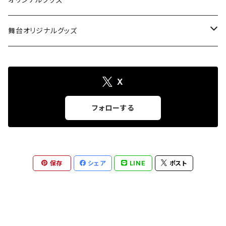
チェキ
舞台オリジナルグッズ
生誕グッズ
つむぎいと
X
めぶき生誕&10周年
Agartha Step-アガルタステップ-
フォローする
あむ生誕2026
保存
シェア
LINE
ポスト